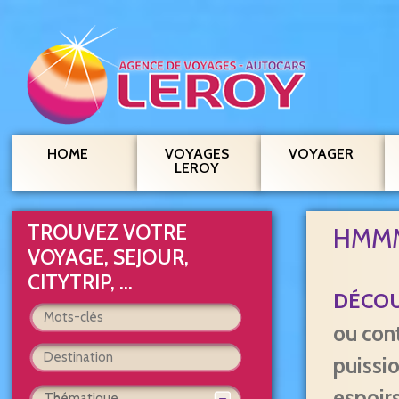
HOME
VOYAGES
VOYAGER
LEROY
TROUVEZ VOTRE
HMMM
VOYAGE, SEJOUR,
CITYTRIP, ...
DÉCOU
Sélectionnez 
types de voyag
ou con
Promotion
puissi
espoirs
Thématique