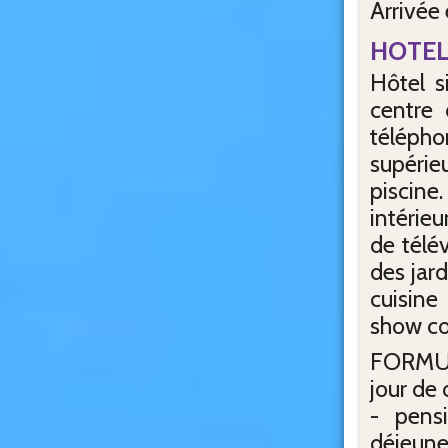
Arrivée
HOTEL
Hôtel s
centre 
téléph
supérie
piscine
intérie
de télé
des jard
cuisine
show co
FORMUL
jour de
- pensi
déjeuner