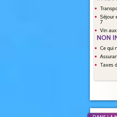
Transp
Séjour en pension complète du jour 2 à midi jusqu’au pt déj du jour
7
vin au
NON I
Ce qui
Assura
Taxes 