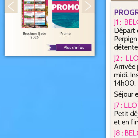
PROG
J1 : B
Départ d
Brochure 1j ete
Promo
Jovial Car 2026
Concerts
Perpigna
2026
spectacles
détente 
Plus d'infos
J2 : L
Arrivée
midi. In
14h00.
Séjour 
J7 : L
Petit dé
et en fi
J8 : BE