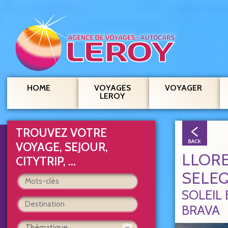
HOME
VOYAGES
VOYAGER
LEROY
TROUVEZ VOTRE
VOYAGE, SEJOUR,
LLORE
CITYTRIP, ...
SELEQ
Sélectionnez 
types de voyag
SOLEIL
Promotion
BRAVA
Thématique