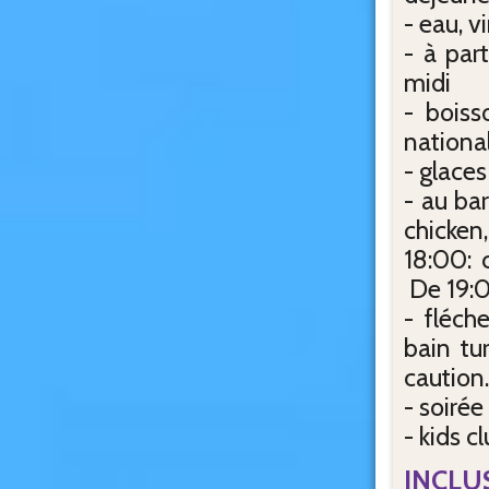
- eau, v
- à par
midi
- boiss
nationale
- glace
- au ba
chicken
18:00: 
De 19:0
- fléch
bain tur
caution
- soirée
- kids c
INCLU