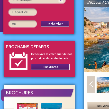
INCLUS: AUT
Rechercher
PROCHAINS DÉPARTS
Découvrez le calendrier de nos
prochaines dates de départs
Plus d'infos
BROCHURES
INFO VOY