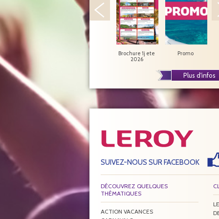
Brochure 1j ete
Promo
J
2026
Plus d'infos
SUIVEZ-NOUS SUR FACEBOOK
DÉCOUVREZ QUELQUES
C
THÉMATIQUES
LE
ACTION VACANCES
D