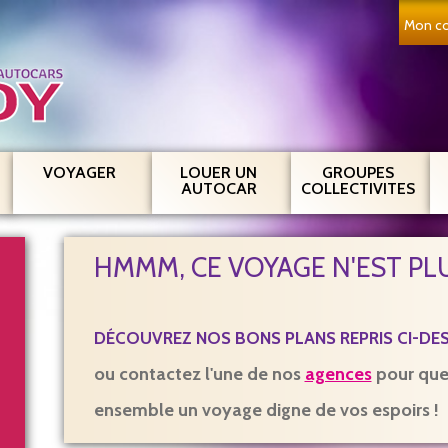
Mon co
VOYAGER
LOUER UN
GROUPES
AUTOCAR
COLLECTIVITES
HMMM, CE VOYAGE N'EST PLU
DÉCOUVREZ NOS BONS PLANS REPRIS CI-DE
Sélectionnez uniquement les
types de voyages suivant :
ou contactez l'une de nos
agences
pour que 
Promotion
ensemble un voyage digne de vos espoirs !